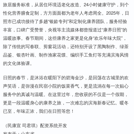
旅居服务标准，从居住环境适老化改造、24小时健康守护，到个
性化营养膳食定制，方方面面都为老年人考虑周全。2025年，日
照市已成功接待了多趟“银龄专列”和定制化康养团队，服务经验
丰富，口碑广受赞誉，央视等主流媒体都曾报道过“康养日照”的
温暖故事。春节期间，这些康养之家更是化身“欢乐年味大院”，
除了传统的写春联、剪窗花活动，还特别开设了黑陶制作、绿茶
品鉴、银杏叶画、制作渔家花馍、编织手工鱼灯等充满滨海风情
的文化体验课。
日照的春节，是沐浴在暖阳下的碧海金沙，是回荡在古城里的欢
声笑语，是弥漫在民宿小院的饭菜香气，更是流淌在每一次贴心
服务中的真诚与温暖。在这里过年，您收获的不仅是一个假期，
更是一段温暖身心的康养之旅，一次难忘的滨海新春记忆。暖冬
已至，年味正浓，我们在日照等您！
（民康宣 司君琪）配资系统开发
发布于：山东省