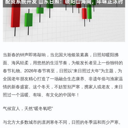
当新春的钟声即将敲响，当北国大地银装素裹，日照却暖阳拂
面、海风轻柔，用悠然的生活节奏，为银发长者呈上一份独特的
春节礼物。2026年春节将至，日照以“来日照过大年”为主题，为
全国老年朋友精心打造了一场融合生态康养、非遗年俗与渔家温
情的新春盛宴。这个冬天，不妨暂别严寒，携家人或老友，来日
照过一个温暖、有味、有文化的中国年！
气候宜人，天然“暖冬氧吧”
与北方大多数城市的凛冽寒冬不同，日照的冬季温和而少严寒。