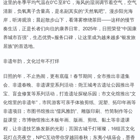
这里的冬季平均气温在0℃至8℃，海风的湿润调节着空气，空气
清新，负氧离子含量高，是名副其实的“天然氧吧”。漫步阳光海
岸，听涛观浪；晨起散步山下，看薄雾缭绕茶田——这样的慢节
奏生活，正是长者们向往的康养日常。2025年，日照荣登“中国康
养城市百强”，生态优势+服务口碑，让这里成为越来越多“银发旅
居族”的首选地。
非遗年韵，文化过年不打烊
日照的年，不止热闹，更有底蕴！春节期间，全市推出非遗集
会、非遗春晚、非遗课堂系列活动：尧王城考古遗址公园推出寻
宝、盲盒修复等系列活动，打造遗址探秘乐园；市文化馆推出“文
化馆里的非遗年”，市民游客可亲手体验剪纸、泥塑、拓印年画等
非遗项目；市图书馆推出“儒风雅韵”、雕版印刷、竹简制作等公
益课堂；市博物馆推出木板年画、版画、剪纸、黏土等非遗课
程，让非遗技艺焕发新的光彩；莒国古城千灯璀璨，16组莒文化
花灯点亮夜空，NPC互动带你穿越回春秋；东夷小镇庙会，墨香