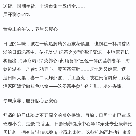
送福、国潮年货、非遗市集一应俱全……
展开剩余51%
舌尖上的年味，养生又暖心
日照的年味，藏在一碗热腾腾的渔家花馍里，也飘在一杯清香四
溢的日照绿茶中。依托“北方绿茶之乡”和海洋资源，本地康养机
构推出“海洋疗愈+绿茶养心+药膳食补”三位一体的营养餐单：海
参粥温补、丹参炖鸡养心、黄芩茶清肺……既地道又健康。逛一
逛日照大集，尝一口现炸虾皮、手工鱼丸；或在民宿厨房，跟着
渔家阿嬷学做鲅鱼水饺——这份亲手参与的年味，格外香甜。
专属康养，服务贴心更安心
舒适的旅居体验离不开周全的服务保障。目前，日照全市已建成
玫瑰小院、嘉豪·书香里、日照颐养健康中心等10余处专业康养旅
居机构，拥有超过1800张专业适老床位。这些机构严格执行康养