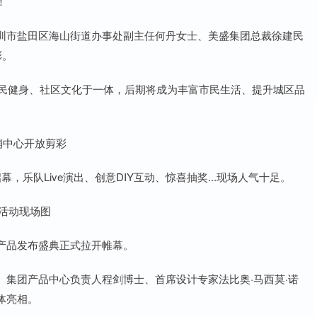
！
圳市盐田区海山街道办事处副主任何丹女士、美盛集团总裁徐建民
彩。
全民健身、社区文化于一体，后期将成为丰富市民生活、提升城区品
销中心开放剪彩
乐队Live演出、创意DIY互动、惊喜抽奖...现场人气十足。
活动现场图
产品发布盛典正式拉开帷幕。
集团产品中心负责人程剑博士、首席设计专家法比奥·马西莫·诺
体亮相。