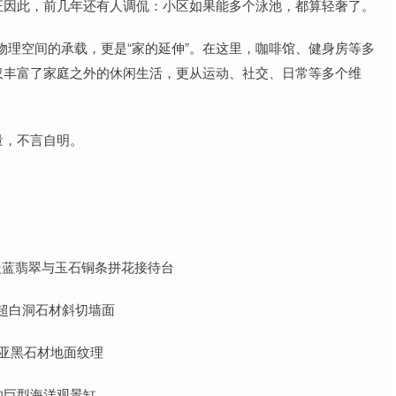
正因此，前几年还有人调侃：小区如果能多个泳池，都算轻奢了。
理空间的承载，更是“家的延伸”。在这里，咖啡馆、健身房等多
仅丰富了家庭之外的休闲生活，更从运动、社交、日常等多个维
量，不言自明。
嵌蓝翡翠与玉石铜条拼花接待台
超白洞石材斜切墙面
亚黑石材地面纹理
的巨型海洋观景缸