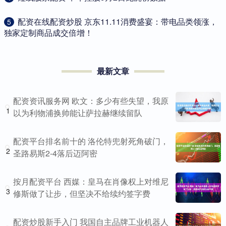
​配资在线配资炒股 京东11.11消费盛宴：带电品类领涨，
5
独家定制商品成交倍增！
最新文章
配资资讯服务网 欧文：多少有些失望，我原
1
以为利物浦换帅能让萨拉赫继续留队
配资平台排名前十的 洛伦特兜射死角破门，
2
圣路易斯2-4落后迈阿密
按月配资平台 西媒：皇马在肖像权上对维尼
3
修斯做了让步，但坚决不给续约签字费
配资炒股新手入门 我国自主品牌工业机器人