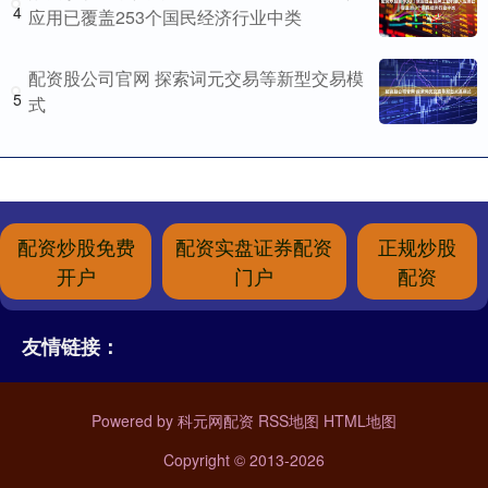
4
应用已覆盖253个国民经济行业中类
配资股公司官网 探索词元交易等新型交易模
5
式
配资炒股免费
配资实盘证券配资
正规炒股
开户
门户
配资
友情链接：
Powered by
科元网配资
RSS地图
HTML地图
Copyright
© 2013-2026