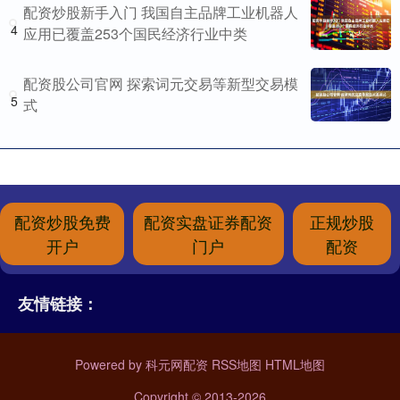
配资炒股新手入门 我国自主品牌工业机器人
4
应用已覆盖253个国民经济行业中类
配资股公司官网 探索词元交易等新型交易模
5
式
配资炒股免费
配资实盘证券配资
正规炒股
开户
门户
配资
友情链接：
Powered by
科元网配资
RSS地图
HTML地图
Copyright
© 2013-2026