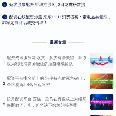
​短线股票配资 申华控股9月2日龙虎榜数据
4
​配资在线配资炒股 京东11.11消费盛宴：带电品类领涨，
5
独家定制商品成交倍增！
最新文章
配资资讯服务网 欧文：多少有些失望，我原
1
以为利物浦换帅能让萨拉赫继续留队
配资平台排名前十的 洛伦特兜射死角破门，
2
圣路易斯2-4落后迈阿密
按月配资平台 西媒：皇马在肖像权上对维尼
3
修斯做了让步，但坚决不给续约签字费