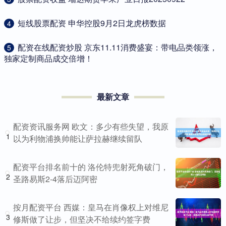
​短线股票配资 申华控股9月2日龙虎榜数据
4
​配资在线配资炒股 京东11.11消费盛宴：带电品类领涨，
5
独家定制商品成交倍增！
最新文章
配资资讯服务网 欧文：多少有些失望，我原
1
以为利物浦换帅能让萨拉赫继续留队
配资平台排名前十的 洛伦特兜射死角破门，
2
圣路易斯2-4落后迈阿密
按月配资平台 西媒：皇马在肖像权上对维尼
3
修斯做了让步，但坚决不给续约签字费